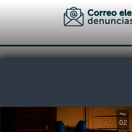
May
02
2022