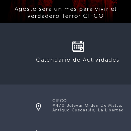
Agosto será un mes para vivir el
verdadero Terror CIFCO
Calendario de Actividades
CIFCO
#470 Bulevar Orden De Malta,
Antiguo Cuscatlán, La Libertad