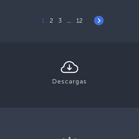
1
2
3
12
…
Descargas